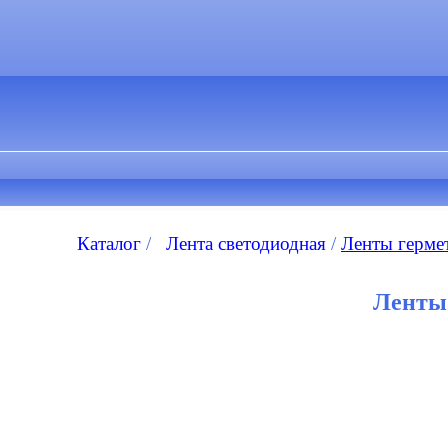
Каталог
/
Лента светодиодная
/
Ленты герме
Ленты
Лента светодиодная